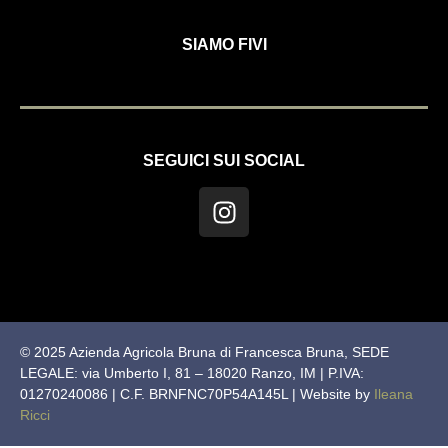
SIAMO FIVI
SEGUICI SUI SOCIAL
© 2025 Azienda Agricola Bruna di Francesca Bruna, SEDE
LEGALE: via Umberto I, 81 – 18020 Ranzo, IM | P.IVA:
01270240086 | C.F. BRNFNC70P54A145L | Website by
Ileana
Ricci