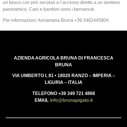
un bosco con pini secolari e l’accesso diretto a un sentiero
panoramico. Cani e bambini sono i benvenuti.
Per informazioni: Annamaria Bruna +39 3482445804
AZIENDA AGRICOLA BRUNA DI FRANCESCA
BRUNA
VIA UMBERTO I, 81 • 18020 RANZO – IMPERIA –
LIGURIA – ITALIA
TELEFONO +39 349 721 4868
EMAIL
info@brunapigato.it